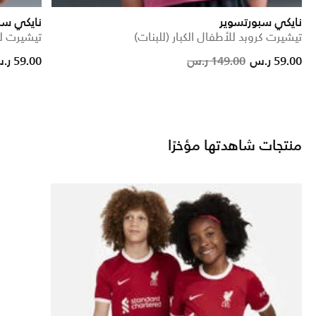
نايكي سبورتسوير
نايكي سب
تيشيرت كروبد للأطفال الكبار (للبنات)
تيشيرت لل
Price reduced from
to
Price reduced fr
to
59.00 ر.س
149.00 ر.س
59.00 ر.س
منتجات شاهدتها مؤخرًا