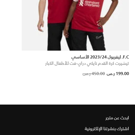
F.C. ليفربول 2023/24 الأساسي
تيشيرت كرة القدم نايكي دراي-فت للأطفال الكبار
Price reduced from
to
199.00 ر.س
450.00 ر.س
ابحث عن متجر
اشترك بنشرتنا الإلكترونية