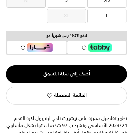
M
S
XS
M
S
XS
XL
L
XL
L
ادفع
49.75 ر.س شهرياً
مع
الكمية
أضف إلى سلة التسوق
1
القائمة المفضلة
تظهر تفاصيل مميزة على تيشيرت نادي ليفربول لكرة القدم
2023/24 الأساسي وتشيد ب 97 شخصا ماتوا بشكل مأساوي
في كارثة هيلزبره. وقمنا أيضا بإضافة لمسات بيضاء على