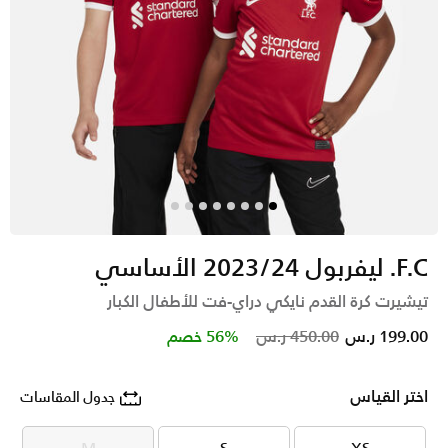
F.C. ليفربول 2023/24 الأساسي
تيشيرت كرة القدم نايكي دراي-فت للأطفال الكبار
Price reduced from
to
199.00 ر.س
450.00 ر.س
56% خصم
اختر القياس
جدول المقاسات