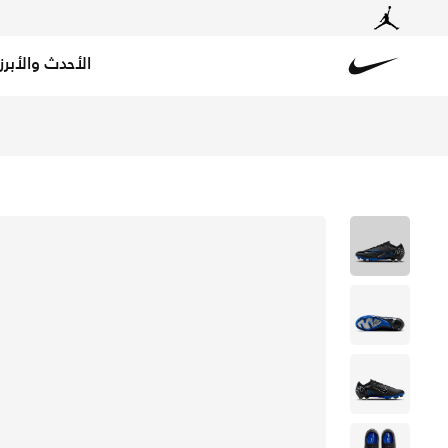
الأحدث والأبرز
Nike
تسوق نايكي زووم ميركيوريال فيبور 15 برو لملاعب العشب الطبيعي بوت كرة القدم لملاعب العشب الطبيعي - أسود/هايبر رويال/كروم في السعودية عبر موقع نايكي اونلاين، واكتشف أحدث التشكيلات والإصدارات الحصرية. احصل على توصيل وإرجاع مجاني✓ دفع نقداً ✓ عبر تطبيق تابي ✓ وغيرها من الوسائل.