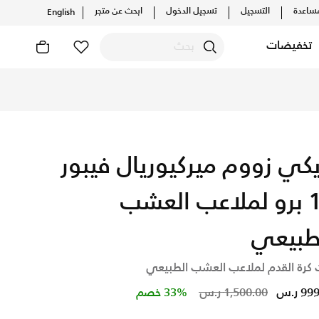
ساعدة
التسجيل
تسجيل الدخول
ابحث عن متجر
English
تخفيضات
يكي زووم ميركيوريال فيبور
15 برو لملاعب العشب
طبيعي
 كرة القدم لملاعب العشب الطبيعي
Price reduced from
to
9 ر.س
1,500.00 ر.س
33% خصم