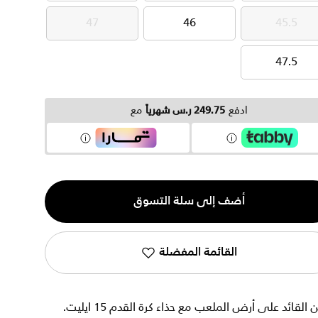
47
46
45.5
47
46
45.5
47.5
47.5
ادفع
249.75 ر.س شهرياً
مع
ية
أضف إلى سلة التسوق
القائمة المفضلة
كن القائد على أرض الملعب مع حذاء كرة القدم 15 ايليت.