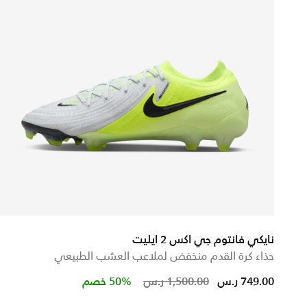
نايكي فانتوم جي اكس 2 ايليت
حذاء كرة القدم منخفض لملاعب العشب الطبيعي
Price reduced from
to
749.00 ر.س
1,500.00 ر.س
50% خصم