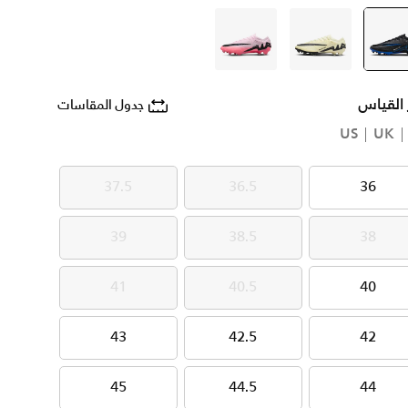
أسود
selected
ايفوري
وردي
 القياس
جدول المقاسات
US
UK
37.5
36.5
36
37.5
36.5
36
39
38.5
38
39
38.5
38
41
40.5
40
41
40.5
40
43
42.5
42
43
42.5
42
45
44.5
44
45
44.5
44