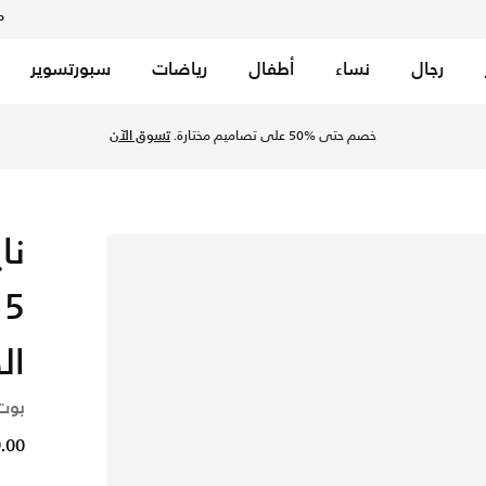
م
رجال
نساء
أطفال
رياضات
سبورتسوير
خصم حتى %50 على تصاميم مختارة.
تسوق الآن
نا
ال
بوت
99.00