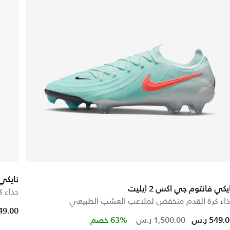
نايكي 
يكي فانتوم جي اكس 2 ايليت
حذاء 
اء كرة القدم منخفض لملاعب العشب الطبيعي
949.00 ر
Price reduced from
to
549. ر.س
1,500.00 ر.س
63% خصم