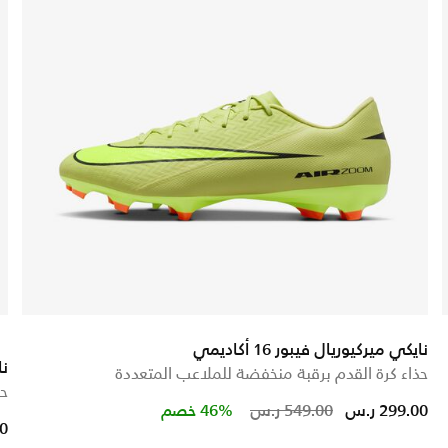
نايكي ميركيوريال فيبور 16 أكاديمي
نا
حذاء كرة القدم برقبة منخفضة للملاعب المتعددة
حذ
Price reduced from
to
299.00 ر.س
549.00 ر.س
46% خصم
00