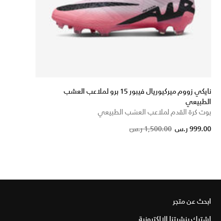
نايكي زووم ميركيوريال فيبور 15 برو لملاعب العشب
الطبيعي
بوت كرة القدم لملاعب العشب الطبيعي
Price reduced from
to
999.00 ر.س
1,500.00 ر.س
ابحث عن متجر
اشترك بنشرتنا الإلكترونية