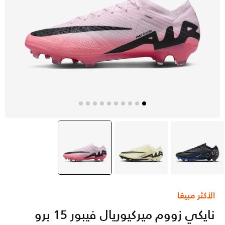
أسود
ايفوري
وردي
selected
الأكثر مبيعًا
نايكي زووم ميركيوريال فيبور 15 برو