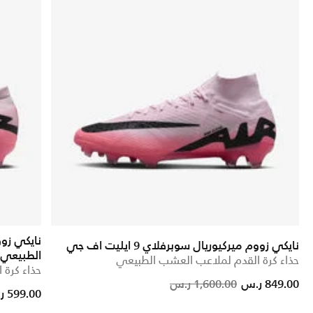
نايكي زووم ميركيوريال سوبرفلاي 9 ايليت اف جي
الطبيعي
حذاء كرة القدم لملاعب العشب الطبيعي
حذاء كرة
Price reduced from
to
849.00 ر.س
1,600.00 ر.س
599.00 ر.س