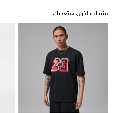
منتجات أخرى ستعجبك