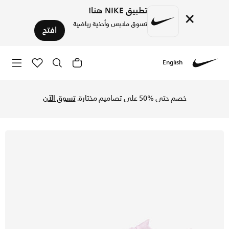
تطبيق NIKE هنا!
×
تسوق ملابس وأحذية رياضية
افتح
English
Nike
تسوق نايكي زووم ميركيوريال فيبور 15 برو لملاعب العشب الطبيعي بوت كرة القدم لملاعب العشب الطبيعي - بينك فوم/أسود في السعودية عبر موقع نايكي اونلاين، واكتشف أحدث التشكيلات والإصدارات الحصرية. احصل على توصيل وإرجاع مجاني✓ دفع نقداً ✓ عبر تطبيق تابي ✓ وغيرها من الوسائل.
خصم حتى %50 على تصاميم مختارة.
تسوق الآن