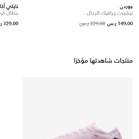
جوردن
نايكي أك
تيشيرت جرافيك للرجال
بنطال كرة
Price red
to
149.00 ر.س
229.00 ر.س
329.00 ر.س
منتجات شاهدتها مؤخرًا