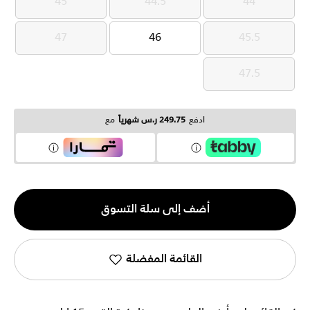
45
44.5
44
45
44.5
44
47
46
45.5
47
46
45.5
47.5
47.5
ادفع
249.75 ر.س شهرياً
مع
الكمية
أضف إلى سلة التسوق
1
القائمة المفضلة