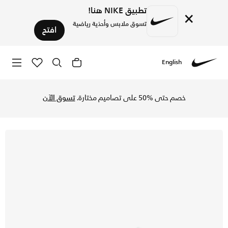
تطبيق NIKE هنا!
×
تسوق ملابس وأحذية رياضية
افتح
English
Nike
تسوق نايكي ميتكون 10 حذاء التمرين للرجال - لايت بومس/مينرال سليت/أسود في السعودية عبر موقع نايكي اونلاين، واكتشف أحدث التشكيلات والإصدارات الحصرية. احصل على توصيل وإرجاع مجاني✓ دفع نقداً ✓ عبر تطبيق تابي ✓ وغيرها من الوسائل.
خصم حتى %50 على تصاميم مختارة.
تسوق الآن