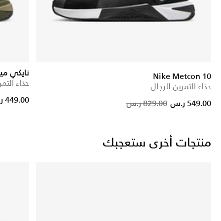
نايكي ميتك
Nike Metcon 10
حذاء التمر
حذاء التمرين للرجال
Price reduced from
to
449.00 ر.س
Price red
to
549.00 ر.س
829.00 ر.س
منتجات أخرى ستعجبك