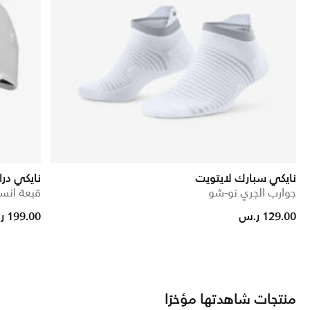
نايكي سبارك لايتويت
نايكي در
جوارب الجري نو-شو
قبعة انس
129.00 ر.س
199.00 ر.س
منتجات شاهدتها مؤخرًا