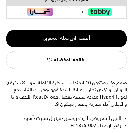
ادفع
207.25 ر.س شهرياً
مع
الكمية
أضف إلى سلة التسوق
1
القائمة المفضلة
صمم حذاء ميتكون 10 ليمنحك السيطرة الكاملة سواء كنت ترفع
الأوزان أو تؤدي تمارين عالية الشدة فهو يوفر لك الثبات مع
لوح Hyperlift وحركة سلسة بفضل فوم ReactX الأخف وزنا
والأعلى أداء مقارنة بإصدار ميتكون 9.
اللون المعروض: لايت بومس/مينرال سليت/أسود
رقم الإصدار: HJ1875-007