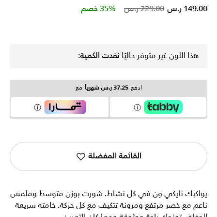
Price reduced from
to
149.00 ر.س
229.00 ر.س
35% خصم
هذا اللون غير متوفر حاليًا
نفدت الكمية:
ادفع
37.25 ر.س شهرياً
مع
القائمة المفضلة
يواكبك نايكي ون في كل نشاط. شورت بوزن متوسط وملمس
ناعم مع خصر مرتفع ومرونة تتكيف مع كل حركة. خامته سريعة