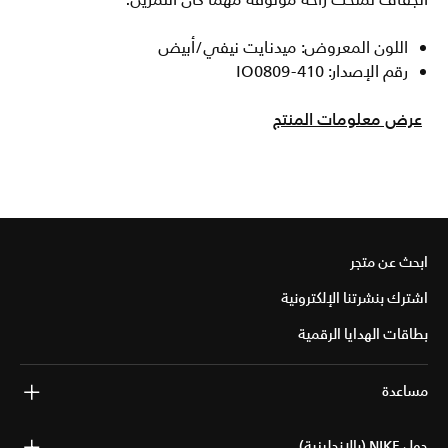
الجفاف تمنحك راحة موثوقة مهما كان التمرين.
اللون المعروض: ميدنايت نيفي/أبيض
رقم الإصدار: IO0809-410
عرض معلومات المنتج
ابحث عن متجر
اشترك بنشرتنا الإلكترونية
بطاقات الهدايا الرقمية
مساعدة
حول NIKE (بالإنجليزية)