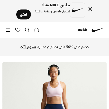
تطبيق NIKE هنا!
×
تسوق ملابس وأحذية رياضية
افتح
English
Nike
تسوق نايكي ون شورت الدراجة بخصر مرتفع 5 إنش للنساء - ميدنايت نيفي/أبيض في السعودية عبر موقع نايكي اونلاين، واكتشف أحدث التشكيلات والإصدارات الحصرية. احصل على توصيل وإرجاع مجاني✓ دفع نقداً ✓ عبر تطبيق تابي ✓ وغيرها من الوسائل.
خصم حتى %50 على تصاميم مختارة.
تسوق الآن