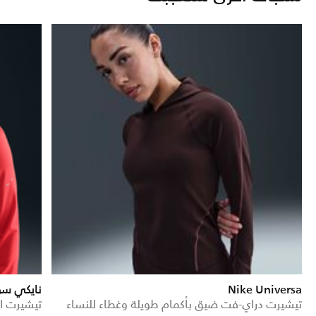
Nike Universa
نايكي س
تيشيرت دراي-فت ضيق بأكمام طويلة وغطاء للنساء
تيشيرت الجري در