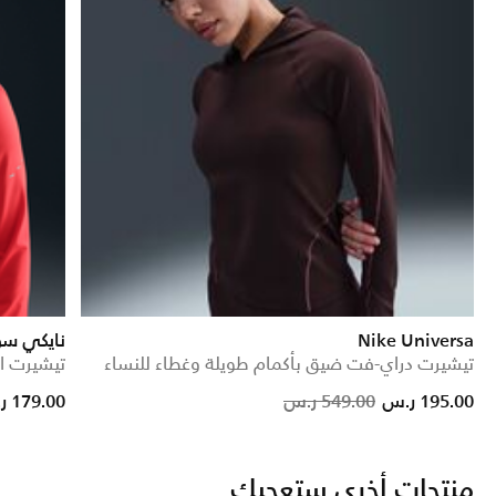
Nike Universa
نايكي س
تيشيرت دراي-فت ضيق بأكمام طويلة وغطاء للنساء
تيشيرت الجري در
om
Price reduced from
to
195.00 ر.س
549.00 ر.س
179.00 ر.س
منتجات أخرى ستعجبك