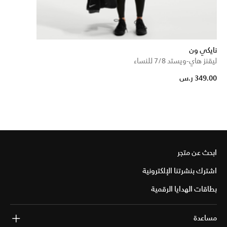
نايكي ون
ليقنز هاي-ويستد 7/8 للنساء
349.00 ر.س
ابحث عن متجر
اشترك بنشرتنا الإلكترونية
بطاقات الهدايا الرقمية
مساعدة