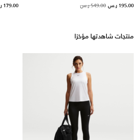
om
Price reduced from
to
195.00 ر.س
549.00 ر.س
179.00 ر.س
منتجات شاهدتها مؤخرًا