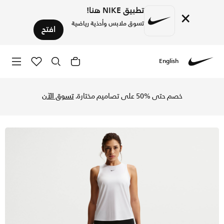
تطبيق NIKE هنا!
×
تسوق ملابس وأحذية رياضية
افتح
English
Nike
تسوق نايكي ون ليقنز هاي-ويستد 7/8 للنساء - أسود/أبيض في السعودية عبر موقع نايكي اونلاين، واكتشف أحدث التشكيلات والإصدارات الحصرية. احصل على توصيل وإرجاع مجاني✓ دفع نقداً ✓ عبر تطبيق تابي ✓ وغيرها من الوسائل.
خصم حتى %50 على تصاميم مختارة.
تسوق الآن