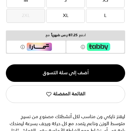
M
S
XS
M
S
XS
2XL
XL
L
2XL
XL
L
ادفع
87.25 ر.س شهرياً
مع
الكمية
أضف إلى سلة التسوق
1
القائمة المفضلة
ليقنز نايكي ون مناسب لكل أنشطتك مصنوع من نسيج
متوسط الوزن وناعم يتمدد مع كل حركة ويجف بسرعة ليمنحك
راحة في أي نشاط ومع الخياطة الأمامية يبقى القماش ثابتا