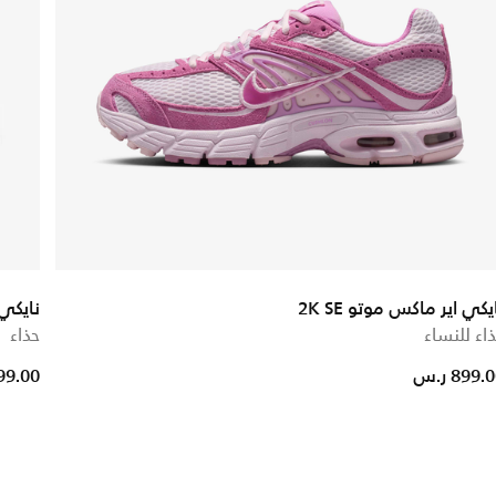
يكي اير ماكس موتو 2K SE
نايكي -6000
اء للنساء
حذاء
educed from
899. ر.س
499.00 ر