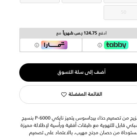
50
50
ادفع
124.75 ر.س شهرياً
مع
ية
أضف إلى سلة التسوق
القائمة المفضلة
مزيج من تصميم حذاء بيجاسوس يتميز نايكي P-6000 بنسيج
كي قابل للتهوية مع طبقات أفقية ورأسية لإطلالة مميزة
ستوحاة من حصان مجنح مهيب. بالاعتماد على تصميم