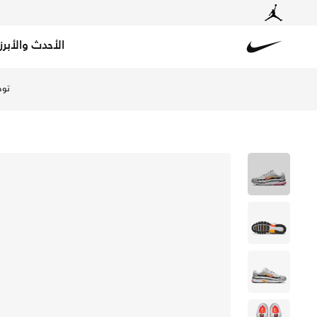
الأحدث والأبرز
Nike
تسوق نايكي P-6000 حذاء - أبيض/ميتاليك بلاتينوم/هايبر كريمسون/ ليزر فوشيا في السعودية عبر موقع نايكي اونلاين، واكتشف أحدث التشكيلات والإصدارات الحصرية. احصل على توصيل وإرجاع مجاني✓ دفع نقداً ✓ عبر تطبيق تابي ✓ وغيرها من الوسائل.