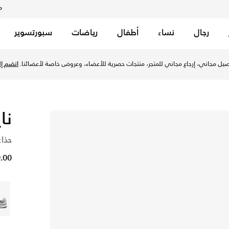
م
رجال
نساء
أطفال
رياضات
سبورتسوير
خصم حتى %50 على تصاميم مختارة.
تسوق الآن
نايك
حذاء
99.00