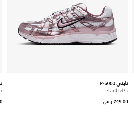
نايكي P-6000
نا
حذاء للنساء
حذ
749.00 ر.س
00