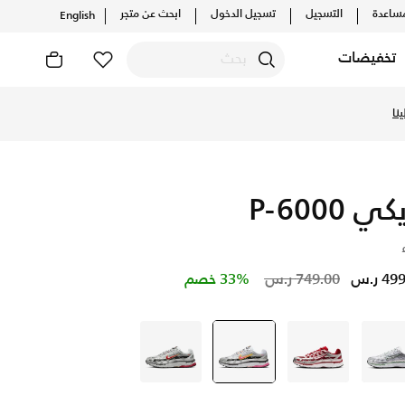
ساعدة
التسجيل
تسجيل الدخول
ابحث عن متجر
English
تخفيضات
ي P-6000
Price reduced from
to
4 ر.س
749.00 ر.س
33% خصم
رمادي
رمادي
رمادي
selected
رمادي