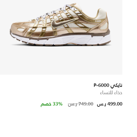
نايكي P-6000
حذاء للنساء
Price reduced from
to
499.00 ر.س
749.00 ر.س
33% خصم