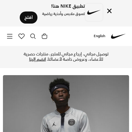
تطبيق NIKE هنا!
×
تسوق ملابس وأحذية رياضية
افتح
English
Nike
تسوق باريس سان-جيرمان 2022/23 ستيديوم الاحتياطي تيشيرت كرة القدم نايكي دراي-فت للرجال - لايت سموك جراي/أسود/أسود في السعودية عبر موقع نايكي اونلاين، واكتشف أحدث التشكيلات والإصدارات الحصرية. احصل على توصيل وإرجاع مجاني✓ دفع نقداً ✓ عبر تطبيق تابي ✓ وغيرها من الوسائل.
توصيل مجاني، إرجاع مجاني للمتجر، منتجات حصرية
للأعضاء، وعروض خاصة لأعضائنا.
انضم إلينا