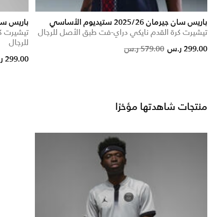
باريس سان جيرمان 2025/26 ستيديوم الأساسي
باريس سان جيرمان 26
تيشيرت كرة القدم نايكي دراي-فت طبق الأصل للرجال
تيشيرت ك
للرجال
Price reduced from
to
299.00 ر.س
579.00 ر.س
299.00 ر.س
منتجات شاهدتها مؤخرًا