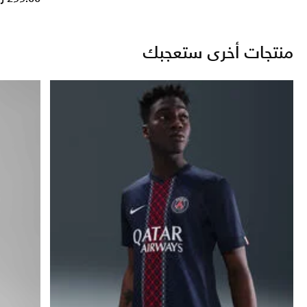
منتجات أخرى ستعجبك