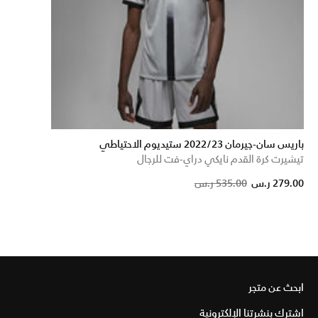
باريس سان-جيرمان 2022/23 ستيديوم الاحتياطي
تيشيرت كرة القدم نايكي دراي-فت للرجال
Price reduced from
to
279.00 ر.س
535.00 ر.س
ابحث عن متجر
اشترك بنشرتنا الإلكترونية