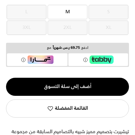
L
M
S
L
M
S
3XL
2XL
XL
3XL
2XL
XL
ادفع
69.75 ر.س شهرياً
مع
الكمية
أضف إلى سلة التسوق
1
القائمة المفضلة
تيشيرت بتصميم مميز شبيه بالتصاميم السابقة من مجموعة