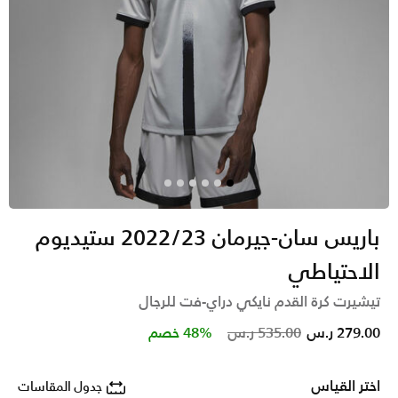
باريس سان-جيرمان 2022/23 ستيديوم
الاحتياطي
تيشيرت كرة القدم نايكي دراي-فت للرجال
Price reduced from
to
279.00 ر.س
535.00 ر.س
48% خصم
اختر القياس
جدول المقاسات