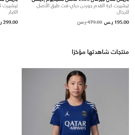
تيشيرت كرة القدم جوردن دراي-فت طبق الأصل
للرجال
الكبار
Price reduced from
to
195.00 ر.س
479.00 ر.س
299.00 ر.س
منتجات شاهدتها مؤخرًا