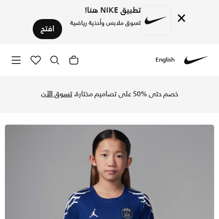
تطبيق NIKE هنا!
×
تسوق ملابس وأحذية رياضية
افتح
English
Nike
تسوق باريس سان جيرمان 2024/25 ستيديوم البديل تيشيرت كرة القدم جوردن دراي-فت طبق للأصل للأطفال الكبار - بلو فويد/فانتوم/فانتوم في السعودية عبر موقع نايكي اونلاين، واكتشف أحدث التشكيلات والإصدارات الحصرية. احصل على توصيل وإرجاع مجاني✓ دفع نقداً ✓ عبر تطبيق تابي ✓ وغيرها من الوسائل.
خصم حتى %50 على تصاميم مختارة.
تسوق الآن