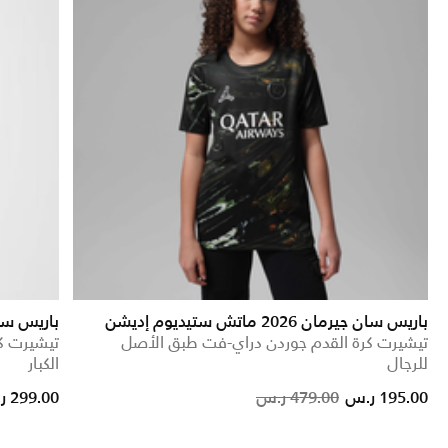
باريس سان جيرمان 2026 ماتش ستيديوم إديشن
باريس سان جيرمان 
تيشيرت كرة القدم جوردن دراي-فت طبق الأصل
للرجال
الكبار
Price reduced from
to
195.00 ر.س
479.00 ر.س
299.00 ر.س