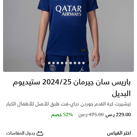
باريس سان جيرمان 2024/25 ستيديوم
البديل
تيشيرت كرة القدم جوردن دراي-فت طبق للأصل للأطفال الكبار
Price reduced from
to
229.00 ر.س
475.00 ر.س
52% خصم
اختر القياس
جدول المقاسات