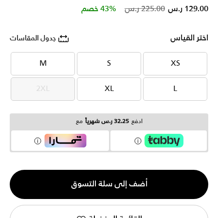
Price reduced from
to
129.00 ر.س
225.00 ر.س
43% خصم
اختر القياس
جدول المقاسات
M
S
XS
M
S
XS
2XL
XL
L
2XL
XL
L
ادفع
32.25 ر.س شهرياً
مع
الكمية
أضف إلى سلة التسوق
1