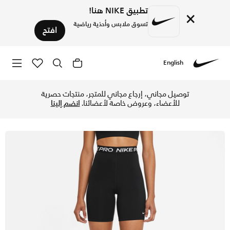
تطبيق NIKE هنا!
×
تسوق ملابس وأحذية رياضية
افتح
English
Nike
تسوق نايكي برو 365 شورت هاي-ويستد للنساء - 18 سم (تقريبا) - أسود/أبيض في السعودية عبر موقع نايكي اونلاين، واكتشف أحدث التشكيلات والإصدارات الحصرية. احصل على توصيل وإرجاع مجاني✓ دفع نقداً ✓ عبر تطبيق تابي ✓ وغيرها من الوسائل.
توصيل مجاني، إرجاع مجاني للمتجر، منتجات حصرية
للأعضاء، وعروض خاصة لأعضائنا.
انضم إلينا