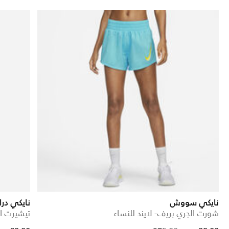
نايكي سووش
نايكي د
شورت الجري بريف- لايند للنساء
تيشيرت ال