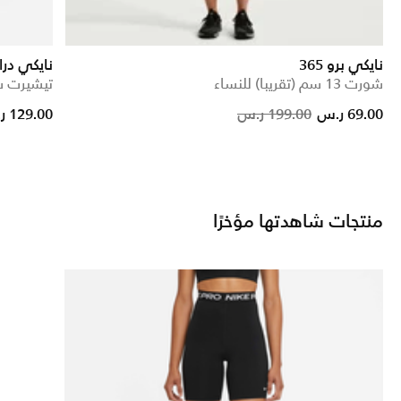
نايكي برو 365
نايكي در
شورت 13 سم (تقريبا) للنساء
تيشيرت ست
ced from
Price redu
to
69.00 ر.س
199.00 ر.س
129.00 ر.س
منتجات شاهدتها مؤخرًا