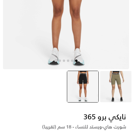
أخضر
أسود
selected
نايكي برو 365
شورت هاي-ويستد للنساء - 18 سم (تقريبا)