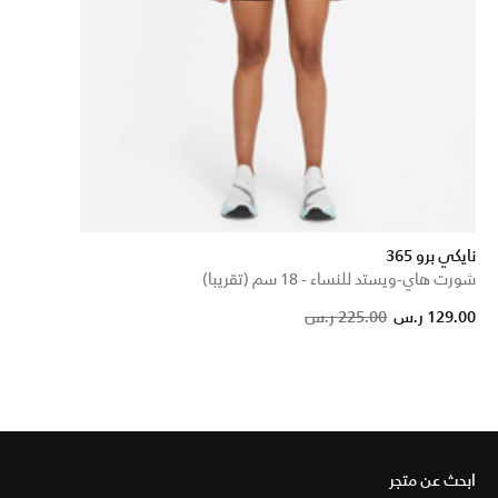
نايكي برو 365
شورت هاي-ويستد للنساء - 18 سم (تقريبا)
Price reduced fro
to
129.00 ر.س
225.00 ر.س
ابحث عن متجر