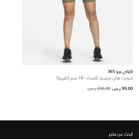
نايكي برو 365
شورت هاي-ويستد للنساء - 18 سم (تقريبا)
Price reduced fr
to
99.00 ر.س
200.00 ر.س
ابحث عن متجر