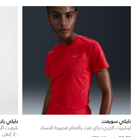
نايكي سويفت
نايكي ران
تيشيرت الجري دراي-فت بأكمام قصيرة للنساء
- 3 إنش