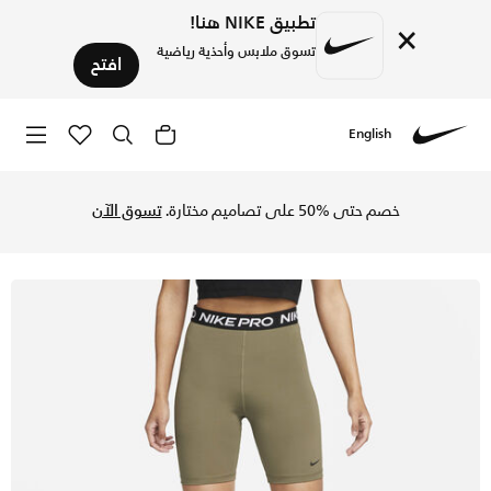
تطبيق NIKE هنا!
×
تسوق ملابس وأحذية رياضية
افتح
English
Nike
تسوق نايكي برو 365 شورت هاي-ويستد للنساء - 18 سم (تقريبا) - ميديوم اوليف/أسود/أسود في السعودية عبر موقع نايكي اونلاين، واكتشف أحدث التشكيلات والإصدارات الحصرية. احصل على توصيل وإرجاع مجاني✓ دفع نقداً ✓ عبر تطبيق تابي ✓ وغيرها من الوسائل.
خصم حتى %50 على تصاميم مختارة.
تسوق الآن