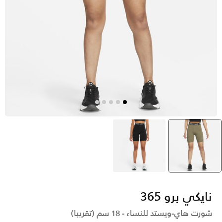
أخضر
selected
أسود
نايكي برو 365
شورت هاي-ويستد للنساء - 18 سم (تقريبا)