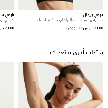
نايكي رايفال
نايكي سب
صدرية رياضية بدعم ألتراهاي مبطنة للنساء
هودي أوف
 reduced from
to
Price reduced from
to
399.00 ر.س
599.00 ر.س
279.00 ر.س
منتجات أخرى ستعجبك