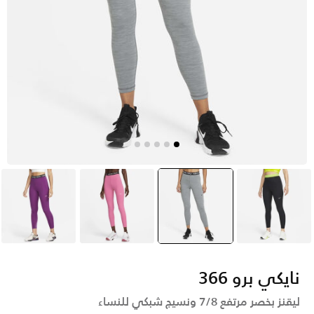
أسود
رمادي
selected
وردي
بنفسجي
نايكي برو 366
ليقنز بخصر مرتفع 7/8 ونسيج شبكي للنساء