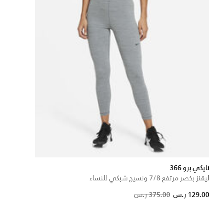
نايكي برو 366
ليقنز بخصر مرتفع 7/8 ونسيج شبكي للنساء
Price reduced fro
to
129.00 ر.س
375.00 ر.س