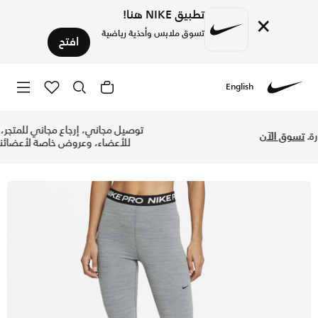
تطبيق NIKE هنا!
×
تسوق ملابس وأحذية رياضية
افتح
English
Nike
تسوق نايكي برو 366 ليقنز بخصر مرتفع 7/8 ونسيج شبكي للنساء - سموك جراي/هيذر/أسود/أسود في السعودية عبر موقع نايكي اونلاين، واكتشف أحدث التشكيلات والإصدارات الحصرية. احصل على توصيل وإرجاع مجاني✓ دفع نقداً ✓ عبر تطبيق تابي ✓ وغيرها من الوسائل.
خصم حتى %50 على تصاميم مختارة.
تسوق الآن