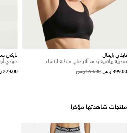
نايكي رايفال
نايكي سب
صدرية رياضية بدعم ألتراهاي مبطنة للنساء
هودي أوف
 reduced from
to
Price reduced from
to
399.00 ر.س
599.00 ر.س
279.00 ر.س
منتجات شاهدتها مؤخرًا