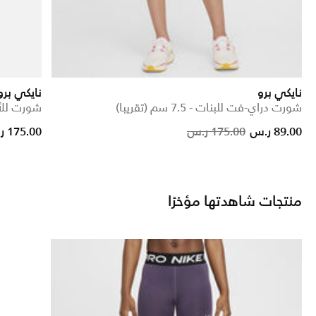
نايكي برو
نايكي برو
شورت دراي-فت للبنات - 7.5 سم (تقريبا)
شورت للأط
Price reduced from
to
89.00 ر.س
175.00 ر.س
175.00 ر.س
منتجات شاهدتها مؤخرًا