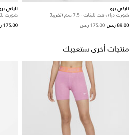
نايكي برو
نايكي برو
شورت دراي-فت للبنات - 7.5 سم (تقريبا)
شورت للأط
Price reduced from
to
89.00 ر.س
175.00 ر.س
175.00 ر.س
منتجات أخرى ستعجبك