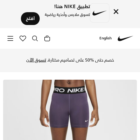
تطبيق NIKE هنا!
×
تسوق ملابس وأحذية رياضية
افتح
English
Nike
تسوق نايكي برو شورت للأطفال الكبار (للبنات) - دارك رايزن/أب
خصم حتى %50 على تصاميم مختارة.
تسوق الآن