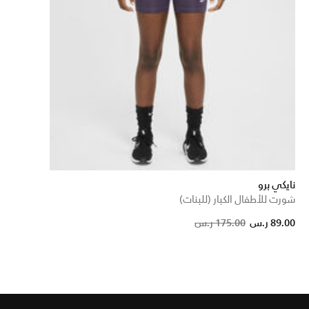
نايكي برو
شورت للأطفال الكبار (للبنات)
Pric
89.00 ر.س
175.00 ر.س