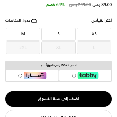
Price reduced from
to
89.00 ر.س
249.00 ر.س
64% خصم
اختر القياس
جدول المقاسات
M
S
XS
M
S
XS
2XL
XL
L
2XL
XL
L
ادفع
22.25 ر.س شهرياً
مع
الكمية
أضف إلى سلة التسوق
1