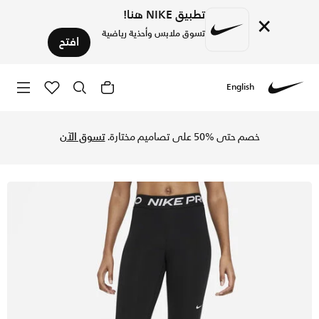
تطبيق NIKE هنا!
×
تسوق ملابس وأحذية رياضية
افتح
English
Nike
تسوق نايكي برو ليقنز قصير مع خصر متوسط ونسيج شبكي للنساء -
خصم حتى %50 على تصاميم مختارة.
تسوق الآن