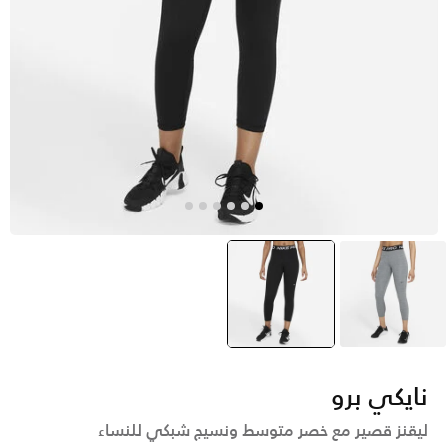
رمادي
أسود
selected
نايكي برو
ليقنز قصير مع خصر متوسط ونسيج شبكي للنساء