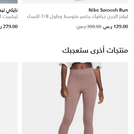
Nike Swoosh Run
نايكي ت
ليقنز الجري جرافيك بخصر متوسط وطول 7/8 للنساء
تيشيرت ا
Price reduced from
to
129.00 ر.س
300.00 ر.س
279.00 ر.س
منتجات أخرى ستعجبك