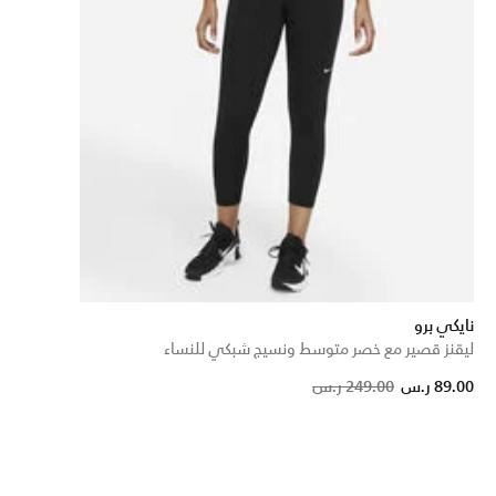
نايكي برو
ليقنز قصير مع خصر متوسط ونسيج شبكي للنساء
Price reduced from
to
89.00 ر.س
249.00 ر.س