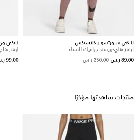
نايكي سبورتسوير كلاسيكس
نايكي ون
ليقنز هاي-ويستد جرافيك للنساء
ليقنز هاي
rice reduced from
to
Price reduce
to
89.00 ر.س
250.00 ر.س
99.00 ر.س
منتجات شاهدتها مؤخرًا