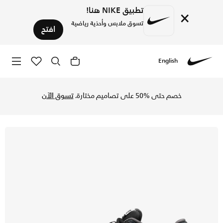
تطبيق NIKE هنا!
×
تسوق ملابس وأحذية رياضية
افتح
English
Nike
تسوق نايكي ريكس 8 تي ار حذاء التمرين للرجال - أسود/أنثراسايت/دارك جراي/ميتاليك سيلفر في السعودية عبر موقع نايكي اونلاين، واكتشف أحدث التشكيلات والإصدارات الحصرية. احصل على توصيل وإرجاع مجاني✓ دفع نقداً ✓ عبر تطبيق تابي ✓ وغيرها من الوسائل.
خصم حتى %50 على تصاميم مختارة.
تسوق الآن