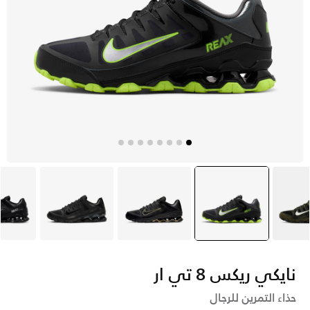
خضر
أسود
selected
أسود
أسود
أ
نايكي ريكس 8 تي ار
حذاء التمرين للرجال