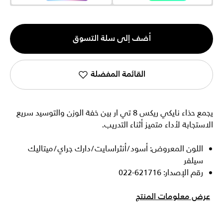
الكمية
أضف إلى سلة التسوق
1
القائمة المفضلة
يجمع حذاء نايكي ريكس 8 تي ار بين خفة الوزن والتوسيد سريع
الاستجابة لأداء متميز أثناء التدريب.
اللون المعروض: أسود/أنثراسايت/دارك جراي/ميتاليك
سيلفر
رقم الإصدار: 621716-022
عرض معلومات المنتج