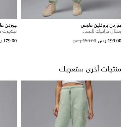
جوردن بروكلين فليس
جوردن فل
بنطال جرافيك للنساء
تيشيرت ج
Price reduced from
to
Price red
to
199.00 ر.س
450.00 ر.س
179.00 ر.س
منتجات أخرى ستعجبك