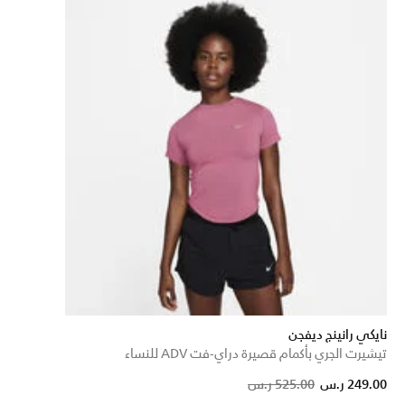
نايكي رانينج ديفجن
تيشيرت الجري بأكمام قصيرة دراي-فت ADV للنساء
Price reduced from
to
249.00 ر.س
525.00 ر.س