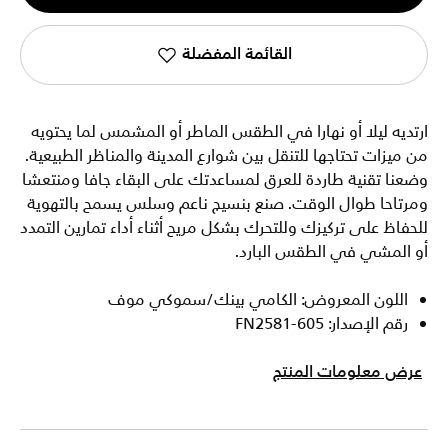
1
القائمة المفضلة
ارتديه ليلا أو نهارا في الطقس الماطر أو المشمس لما يحتويه
من ميزات تحتاجها للتنقل بين شوارع المدينة والمناظر الطبيعية.
وضعنا تقنية طاردة للعرق لمساعدتك على البقاء جافا ومنتعشا
ومرتاحا طوال الوقت. صنع بنسيج ناعم وسلس يسمح بالتهوية
للحفاظ على تركيزك وللتحرك بشكل مريح أثناء أداء تمارين التمدد
أو المشي في الطقس البارد.
اللون المعروض: الكامي بينك/سموكي موف
رقم الإصدار: FN2581-605
عرض معلومات المنتج