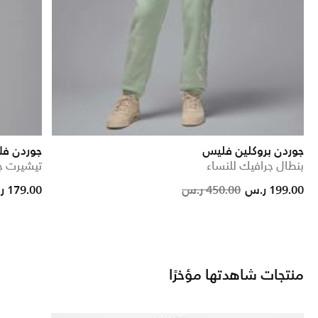
جوردن بروكلين فليس
جوردن فل
بنطال جرافيك للنساء
تيشيرت ج
Price reduced from
to
Price red
to
199.00 ر.س
450.00 ر.س
179.00 ر.س
منتجات شاهدتها مؤخرًا