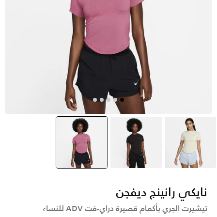
أخضر
بنفسجي
وردي
selected
نايكي رانينج ديفجن
تيشيرت الجري بأكمام قصيرة دراي-فت ADV للنساء