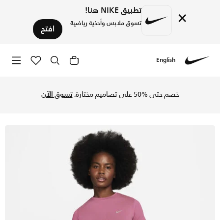
تطبيق NIKE هنا!
×
تسوق ملابس وأحذية رياضية
افتح
English
Nike
تسوق نايكي رانينج ديفجن تيشيرت الجري بأكمام قصيرة دراي-فت ADV للنساء - الكامي بينك/سموكي موف في السعودية عبر موقع نايكي اونلاين، واكتشف أحدث التشكيلات والإصدارات الحصرية. احصل على توصيل وإرجاع مجاني✓ دفع نقداً ✓ عبر تطبيق تابي ✓ وغيرها من الوسائل.
خصم حتى %50 على تصاميم مختارة.
تسوق الآن