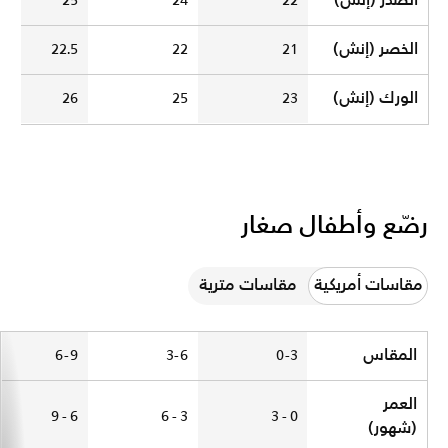
الصدر (إنش)
25
24
22
الخصر (إنش)
22.5
22
21
الورك (إنش)
26
25
23
رضّع وأطفال صغار
مقاسات أمريكية
مقاسات مترية
Baby and Toddler
المقاس
6-9
3-6
0-3
العمر
6 - 9
3 - 6
0 - 3
(شهور)