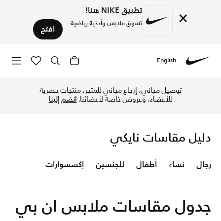
تطبيق NIKE هنا!
×
تسوق ملابس وأحذية رياضية
افتح
English
Nike
تعرّف على جدول المقاسات لملابس الأطفال ان بي اي عبر موقع
توصيل مجاني، إرجاع مجاني للمتجر، منتجات حصرية
للأعضاء، وعروض خاصة لأعضائنا.
انضم إلينا
دليل مقاسات نايكي
رجال
نساء
أطفال
للجنسين
إكسسوارات
جدول مقاسات ملابس ان بي