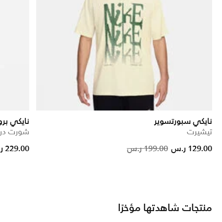
نايكي سبورتسوير
نايكي برو
تيشيرت
شورت درا
Price red
to
129.00 ر.س
199.00 ر.س
229.00 ر.س
منتجات شاهدتها مؤخرًا