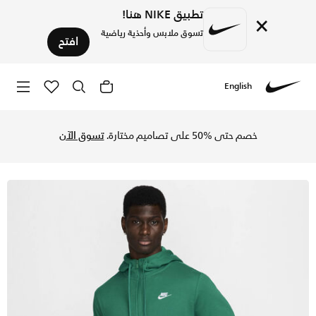
تطبيق NIKE هنا!
×
تسوق ملابس وأحذية رياضية
افتح
English
Nike
تسوق نايكي سبورتسوير كلوب هودي بسحاب كامل للرجال - مالاكاي
خصم حتى %50 على تصاميم مختارة.
تسوق الآن