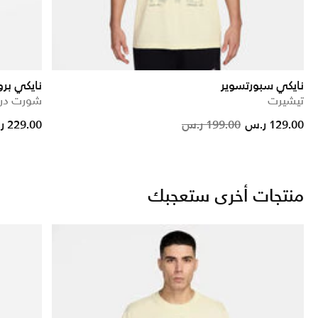
نايكي سبورتسوير
نايكي برو
تيشيرت
شورت درا
Price red
to
129.00 ر.س
199.00 ر.س
229.00 ر.س
منتجات أخرى ستعجبك