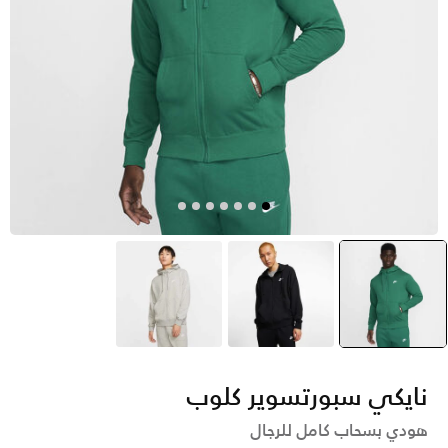
أخضر
selected
أسود
رمادي
نايكي سبورتسوير كلوب
هودي بسحاب كامل للرجال