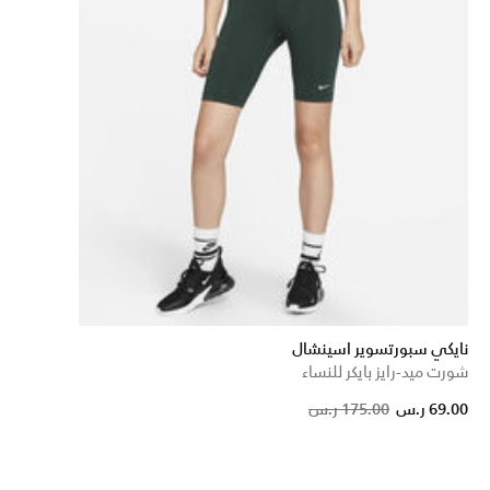
نايكي سبورتسوير اسينشال
شورت ميد-رايز بايكر للنساء
Pri
69.00 ر.س
175.00 ر.س