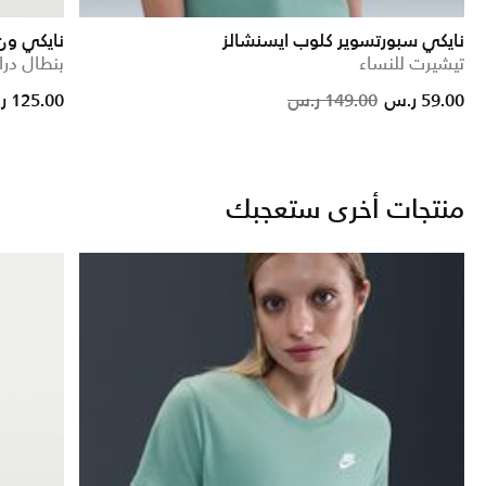
نايكي سبورتسوير كلوب ايسنشالز
نايكي ون
تيشيرت للنساء
بنطال در
om
Price reduced 
to
59.00 ر.س
149.00 ر.س
125.00 ر.س
منتجات أخرى ستعجبك