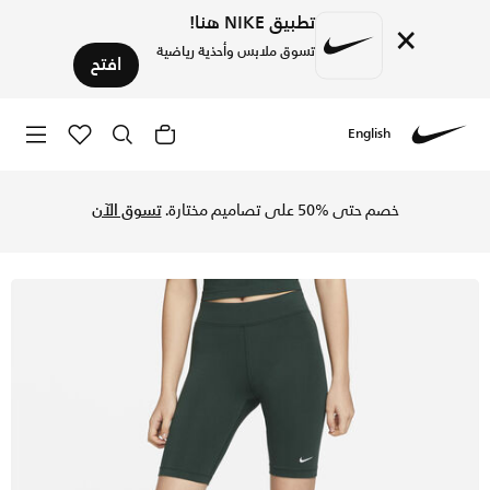
تطبيق NIKE هنا!
×
تسوق ملابس وأحذية رياضية
افتح
English
Nike
تسوق نايكي سبورتسوير اسينشال شورت ميد-رايز بايكر للنساء - ب
خصم حتى %50 على تصاميم مختارة.
تسوق الآن