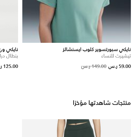
نايكي سبورتسوير كلوب ايسنشالز
نايكي ون
تيشيرت للنساء
بنطال در
om
Price reduced 
to
59.00 ر.س
149.00 ر.س
125.00 ر.س
منتجات شاهدتها مؤخرًا