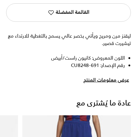
القائمة المفضلة
ليقنز مرن ومريح ويأتي بخصر عالي يسمح بالتغطية للارتداء مع
تيشيرت قصير.
اللون المعروض: كانيون راست/أبيض
رقم الإصدار: CU8248-691
عرض معلومات المنتج
عادة ما يُشترى مع