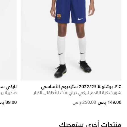
F.C. برشلونة 2022/23 ستيديوم الأساسي
نايكي س
شورت كرة القدم نايكي دراي-فت للأطفال الكبار
صدرية ريا
reduced from
o
Price reduced from
to
149.00 ر.س
250.00 ر.س
89.00 ر.س
منتجات أخرى ستعجبك