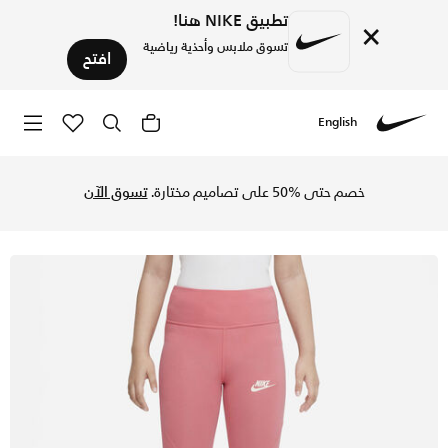
تطبيق NIKE هنا!
×
تسوق ملابس وأحذية رياضية
افتح
English
Nike
تسوق نايكي سبورتسوير فيفوريتس ليقنز بخصر عالي للأطفال الكبا
خصم حتى %50 على تصاميم مختارة.
تسوق الآن