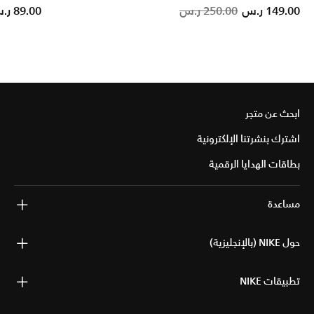
reduced from
o
Price reduced from
to
149.00 ر.س
250.00 ر.س
89.00 ر.س
ابحث عن متجر
اشترك بنشرتنا الإلكترونية
بطاقات الهدايا الرقمية
مساعدة
حول NIKE (بالإنجليزية)
تطبيقات NIKE