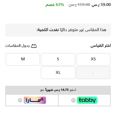
Price reduced from
to
59.00 ر.س
159.00 ر.س
63% خصم
هذا المقاس غير متوفر حاليًا
نفدت الكمية:
اختر القياس
جدول المقاسات
M
S
XS
M
S
XS
XL
L
XL
L
ادفع
14.75 ر.س شهرياً
مع