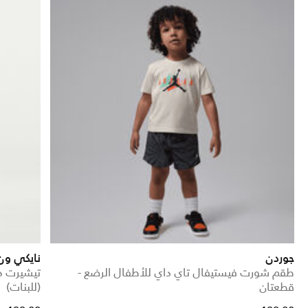
جوردن
نايكي ون
طقم شورت فيستيفال تاي داي للأطفال الرضع -
تيشيرت در
قطعتان
(للبنات)