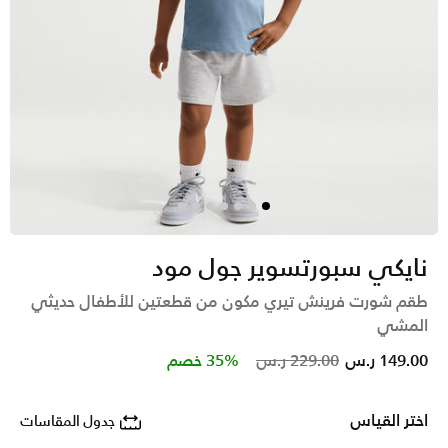
نايكي سبورتسوير جول مود
طقم شورت فرينش تيري مكون من قطعتين للأطفال حديثي
المشي
Price reduced from
to
149.00 ر.س
229.00 ر.س
35% خصم
اختر القياس
جدول المقاسات