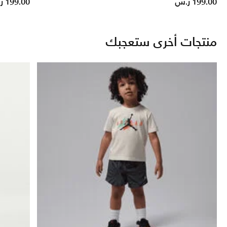
199.00 ر.س
199.00 ر.س
منتجات أخرى ستعجبك