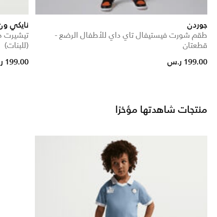
جوردن
نايكي ون
طقم شورت فيستيفال تاي داي للأطفال الرضع -
تيشيرت در
قطعتان
(للبنات)
199.00 ر.س
199.00 ر.س
منتجات شاهدتها مؤخرًا