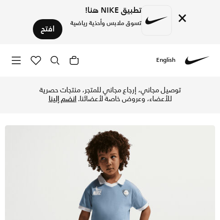
تطبيق NIKE هنا!
×
تسوق ملابس وأحذية رياضية
افتح
English
Nike
تسوق نايكي سبورتسوير جول مود طقم شورت فرينش تيري مكون من 
توصيل مجاني، إرجاع مجاني للمتجر، منتجات حصرية
للأعضاء، وعروض خاصة لأعضائنا.
انضم إلينا