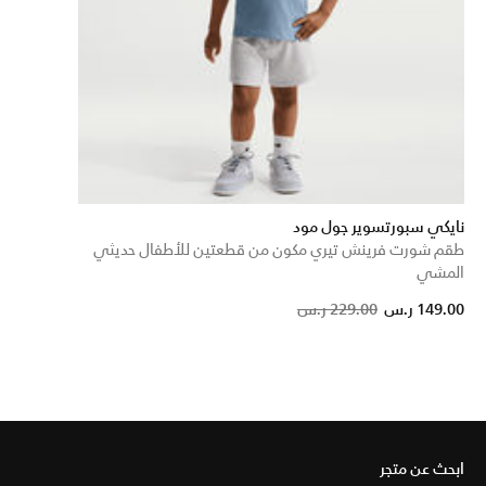
نايكي سبورتسوير جول مود
طقم شورت فرينش تيري مكون من قطعتين للأطفال حديثي
المشي
Price reduced from
to
149.00 ر.س
229.00 ر.س
ابحث عن متجر