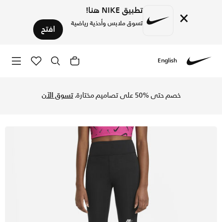
تطبيق NIKE هنا!
×
تسوق ملابس وأحذية رياضية
افتح
English
Nike
تسوق نايكي سبورتسوير شورت الدراجة بخصر مرتفع للأطفال الكبار (للبنات) - 23 سم (تقريبا) - أسود / أبيض في السعودية عبر موقع نايكي اونلاين، واكتشف أحدث التشكيلات والإصدارات الحصرية. احصل على توصيل وإرجاع مجاني✓ دفع نقداً ✓ 
خصم حتى %50 على تصاميم مختارة.
تسوق الآن