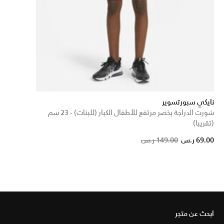
نايكي سبورتسوير
شورت الدراجة بخصر مرتفع للأطفال الكبار (للبنات) - 23 سم
(تقريبا)
Price reduced from
to
69.00 ر.س
149.00 ر.س
ابحث عن متجر