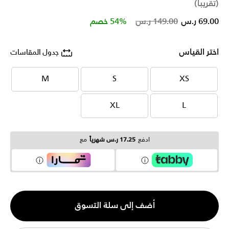
(تقريبا)
Price reduced from
to
69.00 ر.س
149.00 ر.س
54% خصم
اختر القياس
جدول المقاسات
M
S
XS
M
S
XS
XL
L
XL
L
ادفع
17.25 ر.س شهرياً
مع
الكمية
أضف إلى سلة التسوق
1