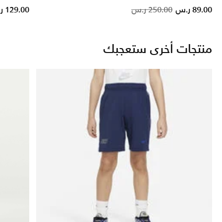
Price reduced fr
to
89.00 ر.س
250.00 ر.س
129.00 ر.س
منتجات أخرى ستعجبك