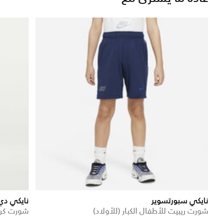
نايكي سبورتسوير
نايكي دي 
شورت ريبيت للأطفال الكبار (للأولاد)
شورت كرة السلة