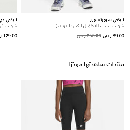
نايكي سبورتسوير
نايكي دي 
شورت ريبيت للأطفال الكبار (للأولاد)
شورت كرة السلة
Price reduced fr
to
89.00 ر.س
250.00 ر.س
129.00 ر.س
منتجات شاهدتها مؤخرًا