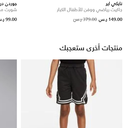
نايكي اير
جوردن درا
جاكيت رياضي ووفن للأطفال الكبار
شورت مش 
Price reduced from
to
Price reduced fr
to
149.00 ر.س
379.00 ر.س
99.00 ر.س
منتجات أخرى ستعجبك