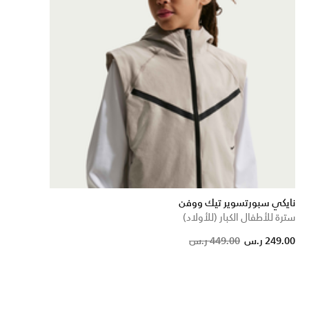
نايكي سبورتسوير تيك ووفن
سترة للأطفال الكبار (للأولاد)
Price 
t
249.00 ر.س
449.00 ر.س