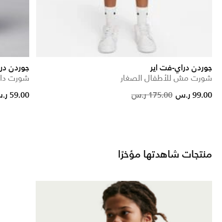
جوردن دراي-فت اير
جوردن در
شورت مش للأطفال الصغار
شورت داي
ice reduced from
to
Price redu
to
99.00 ر.س
175.00 ر.س
59.00 ر.س
منتجات شاهدتها مؤخرًا