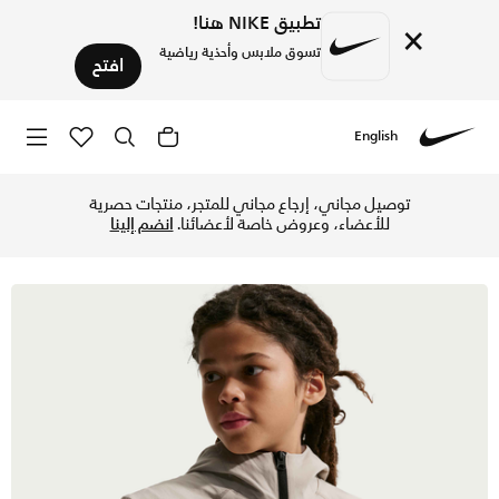
تطبيق NIKE هنا!
×
تسوق ملابس وأحذية رياضية
افتح
English
Nike
تسوق نايكي سبورتسوير تيك ووفن سترة للأطفال الكبار (للأولاد) - كريم II/أسود في السعودية عبر موقع نايكي اونلاين، واكتشف أحدث التشكيلات والإصدارات الحصرية. احصل على توصيل وإرجاع مجاني✓ دفع نقداً ✓ عبر تطبيق تابي 
توصيل مجاني، إرجاع مجاني للمتجر، منتجات حصرية
للأعضاء، وعروض خاصة لأعضائنا.
انضم إلينا