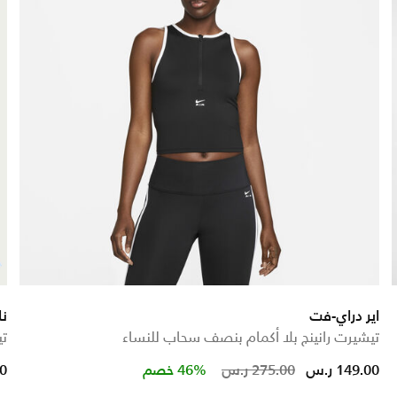
اير دراي-فت
نا
تيشيرت رانينج بلا أكمام بنصف سحاب للنساء
تي
ed from
Price reduced fro
to
149.00 ر.س
275.00 ر.س
46% خصم
00