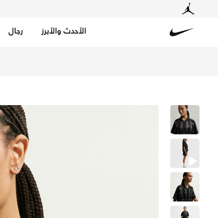
الأحدث والأبرز
رجال
Nike
تسوق نايكي سبورتسوير تيشيرت أوفرسايزد للنساء - أسود/أس