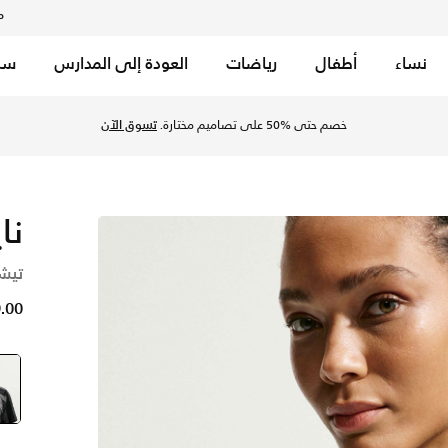
م
نساء
أطفال
رياضات
العودة إلى المدارس
سب
ود/أسود/تشوك في السعودية عبر موقع نايكي اونلاين، واكتشف أحد
خصم حتى %50 على تصاميم مختارة.
تسوق الآن
نا
تيشي
29.00