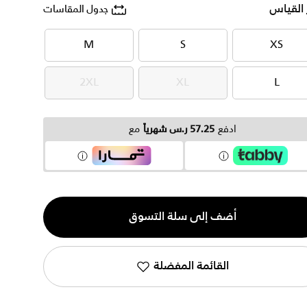
 القياس
جدول المقاسات
M
S
XS
M
S
XS
2XL
XL
L
2XL
XL
L
ادفع
57.25 ر.س شهرياً
مع
ية
أضف إلى سلة التسوق
القائمة المفضلة