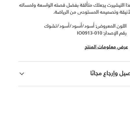
ذا التيشيرت يجعلك متألقة بفضل قصته الواسعة ولمساته
لأنيقة وتصميمه المستوحى من الرياضة.
اللون المعروض: أسود/أسود/أسود/تشوك
رقم الإصدار: IO0913-010
عرض معلومات المنتج
يل وإرجاع مجانًا