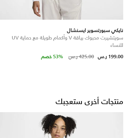
نايكي سبورتسوير ايسنشال
سويتشيرت محبوك بياقة V وأكمام طويلة مع حماية UV
للنساء
m
Price reduced from
to
199.00 ر.س
425.00 ر.س
53% خصم
منتجات أخرى ستعجبك