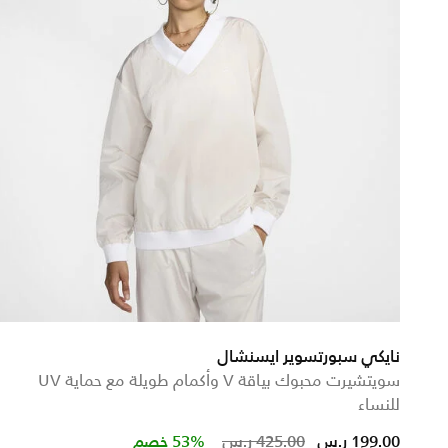
نايكي سبورتسوير ايسنشال
سويتشيرت محبوك بياقة V وأكمام طويلة مع حماية UV
للنساء
m
Price reduced from
to
199.00 ر.س
425.00 ر.س
53% خصم