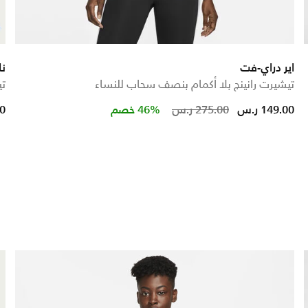
اير دراي-فت
نا
تيشيرت رانينج بلا أكمام بنصف سحاب للنساء
تي
ed from
Price reduced fro
to
149.00 ر.س
275.00 ر.س
46% خصم
00