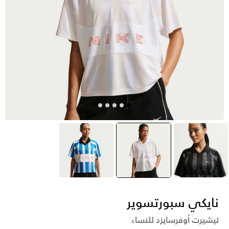
أسود
أبيض
selected
أزرق
نايكي سبورتسوير
تيشيرت أوفرسايزد للنساء