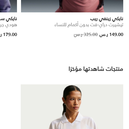
نايكي زينفي ريب
نايكي سب
تيشيرت دراي-فت بدون أكمام للنساء
هودي جرا
reduced from
o
Price reduced from
to
149.00 ر.س
325.00 ر.س
179.00 ر.س
منتجات شاهدتها مؤخرًا