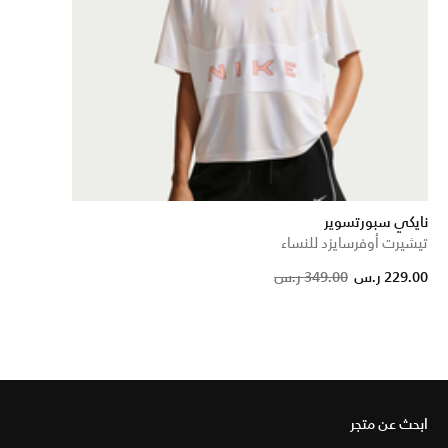
نايكي سبورتسوير
تيشيرت أوفرسايزد للنساء
Pric
229.00 ر.س
349.00 ر.س
ابحث عن متجر