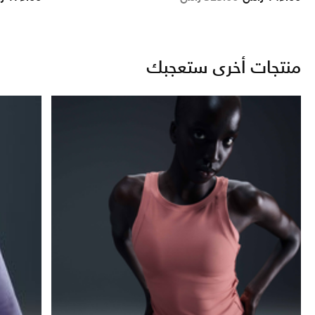
منتجات أخرى ستعجبك