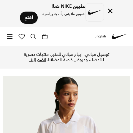
تطبيق NIKE هنا!
×
تسوق ملابس وأحذية رياضية
افتح
English
Nike
تسوق نايكي سبورتسوير تيشيرت أوفرسايزد للنساء - تشوك/أبيض/أ
توصيل مجاني، إرجاع مجاني للمتجر، منتجات حصرية
للأعضاء، وعروض خاصة لأعضائنا.
انضم إلينا