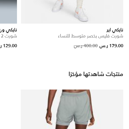
نايكي اير
نايكي ون
شورت فليس بخصر متوسط للنساء
شورت 2 في 1 دراي-فت للنساء
e reduced from
to
Price reduced fr
to
179.00 ر.س
400.00 ر.س
129.00 ر.س
منتجات شاهدتها مؤخرًا