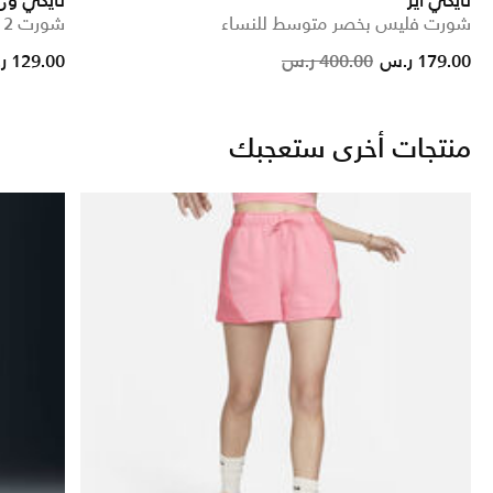
نايكي اير
نايكي ون
شورت فليس بخصر متوسط للنساء
شورت 2 في 1 دراي-فت للنساء
e reduced from
to
Price reduced fr
to
179.00 ر.س
400.00 ر.س
129.00 ر.س
منتجات أخرى ستعجبك