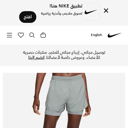
تطبيق NIKE هنا!
×
تسوق ملابس وأحذية رياضية
افتح
English
Nike
تسوق نايكي تمبو لوكس شورت الجري 2 في 1 للنساء - سموك جراي/سموك جراي في السعودية عبر موقع نايكي اونلاين، واكتشف أحدث التشكيلات والإصدارات الحصرية. احصل على توصيل وإرجاع مجاني✓ دفع نقداً ✓ عبر تطبيق تابي ✓ وغيرها من الوسائل.
توصيل مجاني، إرجاع مجاني للمتجر، منتجات حصرية
للأعضاء، وعروض خاصة لأعضائنا.
انضم إلينا