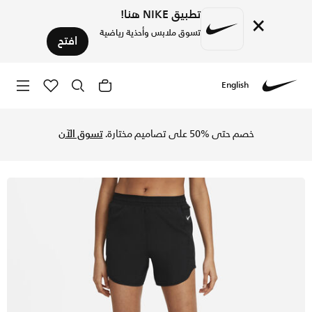
تطبيق NIKE هنا!
×
تسوق ملابس وأحذية رياضية
افتح
English
Nike
تسوق نايكي تيمبو لوكس شورت الجري للنساء - أسود/أسود في الس
خصم حتى %50 على تصاميم مختارة.
تسوق الآن