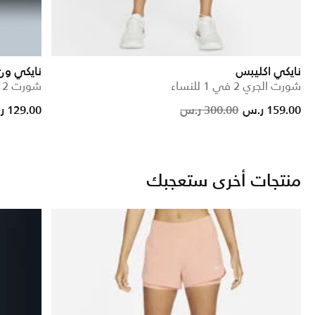
نايكي اكليبس
نايكي ون
شورت الجري 2 في 1 للنساء
شورت 2 في 1 دراي-فت للنساء
e reduced from
to
Price reduc
to
159.00 ر.س
300.00 ر.س
129.00 ر.س
منتجات أخرى ستعجبك