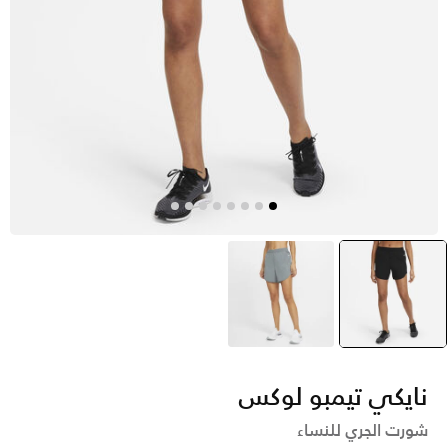
أسود
selected
رمادي
نايكي تيمبو لوكس
شورت الجري للنساء