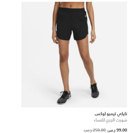
نايكي تيمبو لوكس
شورت الجري للنساء
P
99.00 ر.س
250.00 ر.س