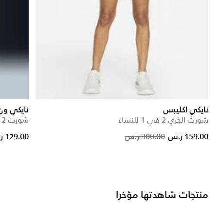
نايكي اكليبس
نايكي ون
شورت الجري 2 في 1 للنساء
شورت 2 في 1 دراي-فت للنساء
e reduced from
to
Price reduc
to
159.00 ر.س
300.00 ر.س
129.00 ر.س
منتجات شاهدتها مؤخرًا