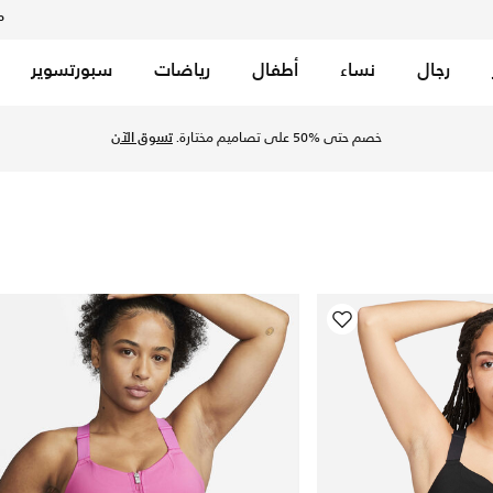
م
رجال
نساء
أطفال
رياضات
سبورتسوير
كتشف المزيد دعم عالي من التشكيلات أونلاين مع توصيل وإرجاع مج
خصم حتى %50 على تصاميم مختارة.
تسوق الآن