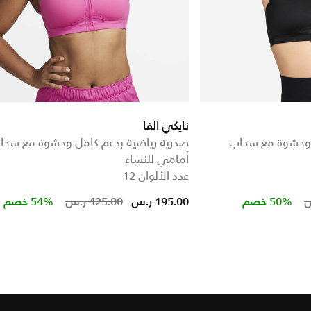
نايكي الفا
 وحشوة مع سحاب
صدرية رياضية بدعم كامل وحشوة مع سحا
أمامي للنساء
عدد الألوان 12
Price reduced from
to
Price re
to
50% خصم
195.00 ر.س
425.00 ر.س
54% خصم