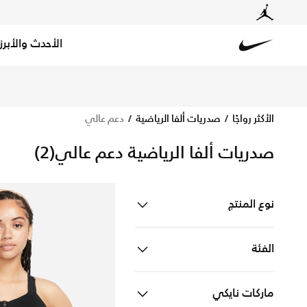
الأحدث والأبرز
Nike
تسوق الآن دعم عالي متجر نايكي الإلكتروني في السعودية. ا
الأكثر رواجًا
صدريات ألفا الرياضية
دعم عالي
صدريات ألفا الرياضية دعم عالي
(2)
نوع المنتج
ملابس
Refine by نوع المنتج: ملابس
الفئة
للنساء
Refine by الفئة: للنساء
ماركات نايكي