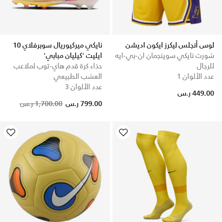
لوس أنجلس ليكرز ايكون اديشن
نايكي ميركيوريال سوبرفلاي 10
شورت نايكي سوينجمان ان-بي-ايه
ايليت 'كيليان مبابي'
للرجال
حذاء كرة قدم هاي-توب لملاعب
عدد الألوان 1
العشب الطبيعي
عدد الألوان 3
449.00 ر.س
Price reduced from
to
799.00 ر.س
1,700.00 ر.س