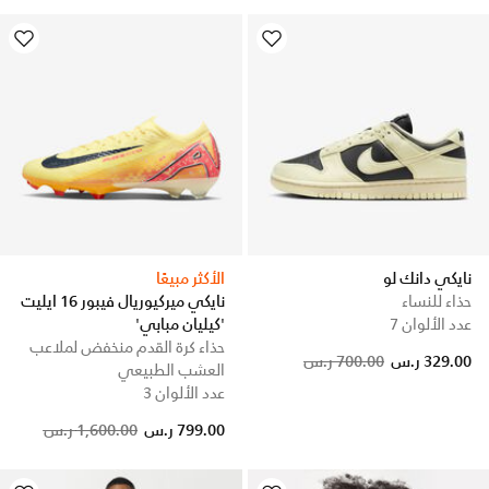
نايكي دانك لو
الأكثر مبيعًا
حذاء للنساء
نايكي ميركيوريال فيبور 16 ايليت
عدد الألوان 7
'كيليان مبابي'
حذاء كرة القدم منخفض لملاعب
Price reduced from
to
329.00 ر.س
700.00 ر.س
العشب الطبيعي
عدد الألوان 3
Price reduced from
to
799.00 ر.س
1,600.00 ر.س