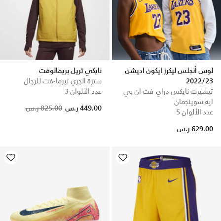
لوس أنجلس ليكرز ايكون اديشن
نايكي تريل بريمالوفت
2022/23
سترة الجري ثيرما-فت للرجال
تيشيرت نايكس دراي-فت ان بي
عدد الألوان 3
ايه سوينجمان
Price reduced from
to
449.00 ر.س
825.00 ر.س
عدد الألوان 5
629.00 ر.س