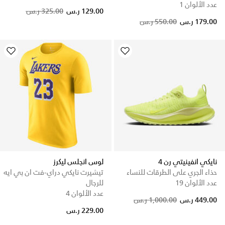
عدد الألوان 1
Price reduced from
to
129.00 ر.س
325.00 ر.س
179.00 ر.س
550.00 ر.س
نايكي انفينيتي رن 4
لوس انجلس ليكرز
حذاء الجري على الطرقات للنساء
تيشيرت نايكي دراي-فت ان بي ايه
عدد الألوان 19
للرجال
عدد الألوان 4
449.00 ر.س
1,000.00 ر.س
229.00 ر.س