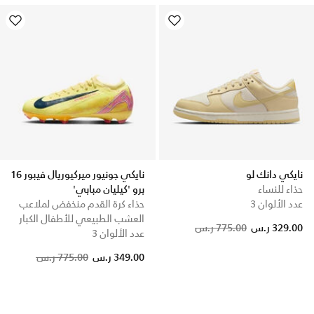
نايكي دانك لو
نايكي جونيور ميركيوريال فيبور 16
حذاء للنساء
برو 'كيليان مبابي'
عدد الألوان 3
حذاء كرة القدم منخفض لملاعب
العشب الطبيعي للأطفال الكبار
329.00 ر.س
775.00 ر.س
عدد الألوان 3
Price reduced from
to
349.00 ر.س
775.00 ر.س