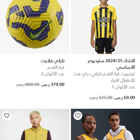
الاتحاد 2024/25 ستيديوم
نايكي فلايت
الأساسي
كرة القدم
تيشيرت كرة القدم نايكي دراي-فت
عدد الألوان 2
للأطفال الكبار
Price reduced from
to
379.00 ر.س
800.00 ر.س
عدد الألوان 1
Price reduced from
to
69.00 ر.س
325.00 ر.س