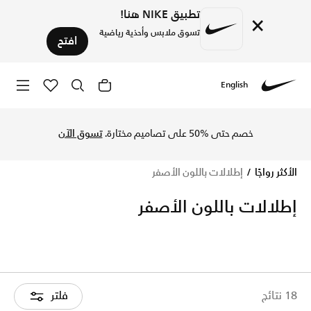
تطبيق NIKE هنا!
×
تسوق ملابس وأحذية رياضية
افتح
English
Nike
تسوق الآن إطلالات باللون الأصفر متجر نايكي الإلكتروني في الس
خصم حتى %50 على تصاميم مختارة.
تسوق الآن
الأكثر رواجًا
إطلالات باللون الأصفر
إطلالات باللون الأصفر
18 نتائج
فلتر