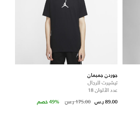
جوردن جمبمان
تيشيرت للرجال
عدد الألوان 18
Price reduced from
to
89.00 ر.س
175.00 ر.س
49% خصم