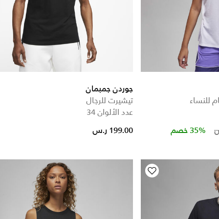
جوردن جمبمان
م للنساء
تيشيرت للرجال
عدد الألوان 34
Price re
to
35% خصم
199.00 ر.س