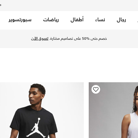
م
رجال
نساء
أطفال
رياضات
سبورتسوير
عودية. اكتشف المزيد تيشيرتات وقمصان من التشكيلات أونلاين مع
خصم حتى %50 على تصاميم مختارة.
تسوق الآن