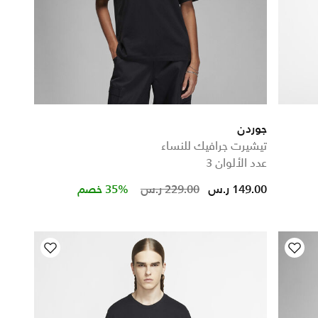
جوردن
تيشيرت جرافيك للنساء
عدد الألوان 3
Price reduced from
to
149.00 ر.س
229.00 ر.س
35% خصم