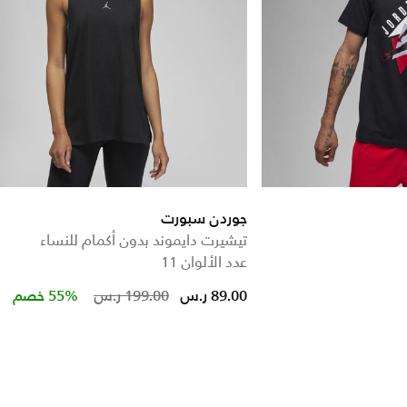
جوردن سبورت
تيشيرت دايموند بدون أكمام للنساء
عدد الألوان 11
Price reduced from
to
89.00 ر.س
199.00 ر.س
55% خصم