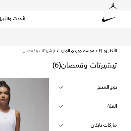
الأحدث والأبرز
Nike
تسوق الآن تيشيرتات وقمصان متجر نايكي الإلكتروني في الس
الأكثر رواجًا
موسم جوردن الجديد
تيشيرتات وقمصان
تيشيرتات وقمصان
(6)
نوع المنتج
ملابس
Refine by نوع المنتج: ملابس
الفئة
للرجال
Refine by الفئة: للرجال
ماركات نايكي
للنساء