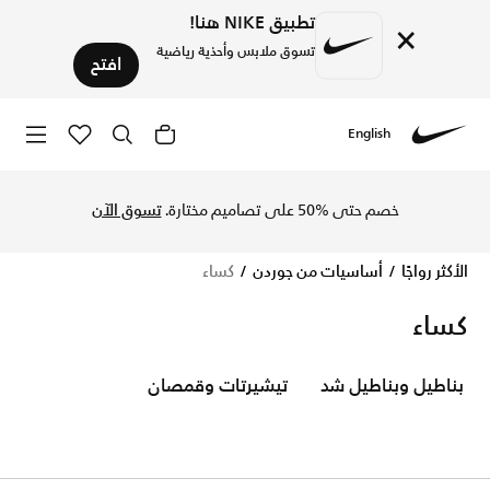
تطبيق NIKE هنا!
×
تسوق ملابس وأحذية رياضية
افتح
English
Nike
تسوق الآن كساء متجر نايكي الإلكتروني في السعودية. اكتشف الم
خصم حتى %50 على تصاميم مختارة.
تسوق الآن
الأكثر رواجًا
أساسيات من جوردن
كساء
كساء
بناطيل وبناطيل شد
تيشيرتات وقمصان