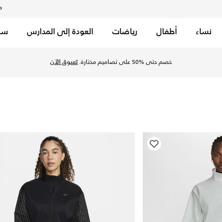
م
نساء
أطفال
رياضات
العودة إلى المدارس
سب
 في السعودية. اكتشف المزيد جاكيتات بأكمام وبلا أكمام من التشكيل
خصم حتى %50 على تصاميم مختارة.
تسوق الآن