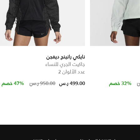
نايكي رانينج ديفجن
جاكيت الجري للنساء
عدد الألوان 2
Price reduced from
to
Price re
to
32% خصم
499.00 ر.س
950.00 ر.س
47% خصم