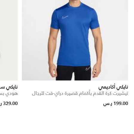
نايكي أكاديمي
نايكي سب
تيشيرت كرة القدم بأكمام قصيرة دراي-فت للرجال
هودي بسح
Price reduced from
to
199.00 ر.س
329.00 ر.س