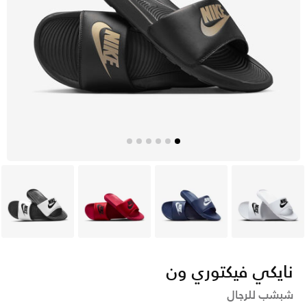
أبيض
أزرق
أحمر
أسود
نايكي فيكتوري ون
شبشب للرجال