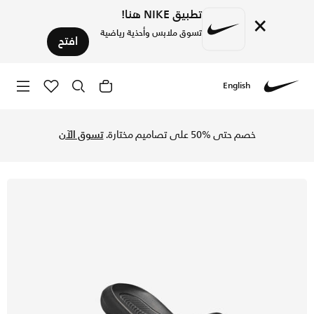
تطبيق NIKE هنا!
×
تسوق ملابس وأحذية رياضية
افتح
English
Nike
تسوق نايكي فيكتوري ون شبشب للرجال - أسود/أسود/ميتاليك جولد
خصم حتى %50 على تصاميم مختارة.
تسوق الآن