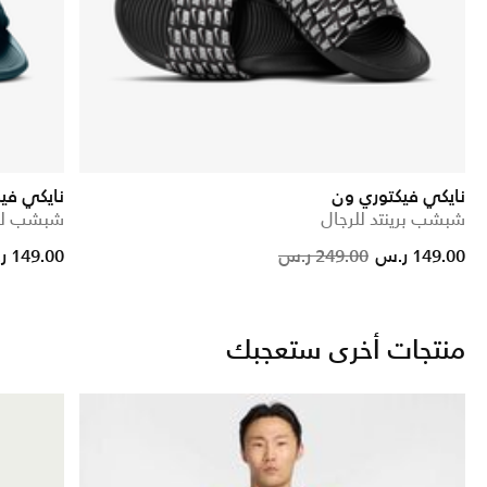
نايكي فيكتوري ون
نايكي في
شبشب برينتد للرجال
شبشب لل
Price reduced from
to
Price red
to
149.00 ر.س
249.00 ر.س
149.00 ر.س
منتجات أخرى ستعجبك