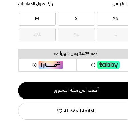
 القياس
جدول المقاسات
M
S
XS
M
S
XS
2XL
XL
L
2XL
XL
L
ادفع
24.75 ر.س شهرياً
مع
ية
أضف إلى سلة التسوق
القائمة المفضلة