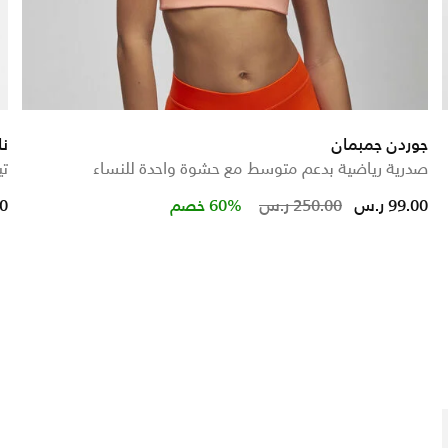
جوردن جمبمان
نا
صدرية رياضية بدعم متوسط مع حشوة واحدة للنساء
تي
rom
Price reduced from
to
99.00 ر.س
250.00 ر.س
60% خصم
00