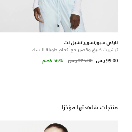
نايكي سبورتسوير تشيل نت
تيشيرت ضيق وقصير مع أكمام طويلة للنساء
Price reduced from
to
99.00 ر.س
225.00 ر.س
56% خصم
منتجات شاهدتها مؤخرًا