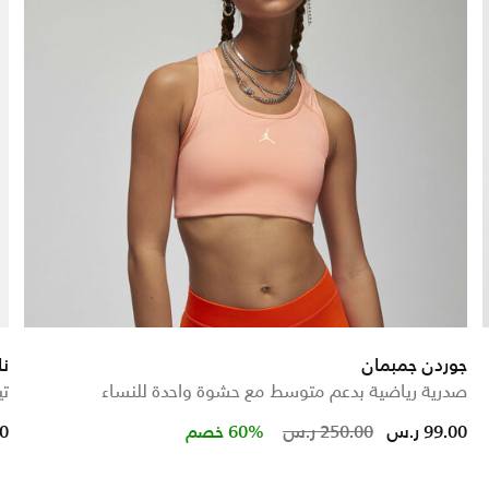
جوردن جمبمان
نا
صدرية رياضية بدعم متوسط مع حشوة واحدة للنساء
تي
rom
Price reduced from
to
99.00 ر.س
250.00 ر.س
60% خصم
00