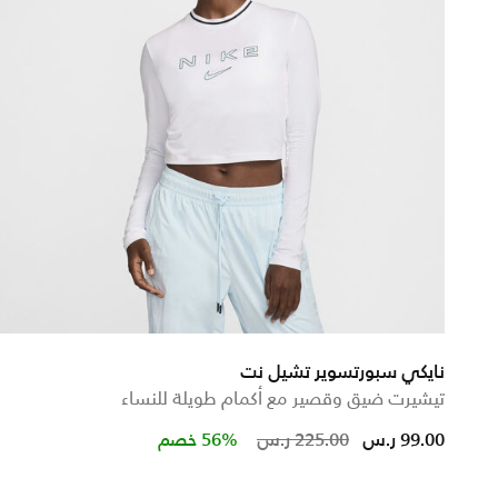
نايكي سبورتسوير تشيل نت
تيشيرت ضيق وقصير مع أكمام طويلة للنساء
Price reduced from
to
99.00 ر.س
225.00 ر.س
56% خصم