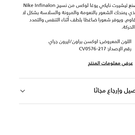
صنع تيشيرت نايكي يوغا لوكس من نسيج Nike Infinalon
ذي يمنحك الشعور بالنعومة والمرونة والسلاسة بشكل لا
اوم. ويوفر شعورا ضاغطا بلطف أثناء التنفس والتمدد
لحركة.
اللون المعروض: اوكسن براون/ايرون جراي
رقم الإصدار: CV0576-217
عرض معلومات المنتج
يل وإرجاع مجانًا