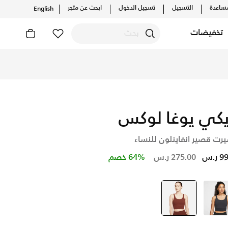
ساعدة
التسجيل
تسجيل الدخول
ابحث عن متجر
English
تخفيضات
ف أحدث التشكيلات والإصدارات الحصرية. احصل على توصيل وإرجاع مج
نا
يكي يوغا لوكس
رت قصير انفاينلون للنساء
Price reduced from
to
ر.س
275.00 ر.س
64% خصم
أسود
بنى
selected