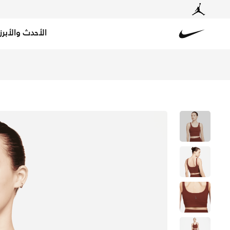
الأحدث والأبرز
Nike
تسوق نايكي يوغا لوكس تيشيرت قصير انفاينلون للنساء - اوك
توص