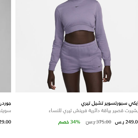
يكي سبورتسوير تشيل تيري
جوردن
شيرت قصير بياقة دائرية فرينش تيري للنساء
سويتش
educed from
Price reduced f
to
249. ر.س
375.00 ر.س
34% خصم
329.00 ر