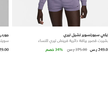
يكي سبورتسوير تشيل تيري
جوردن
شيرت قصير بياقة دائرية فرينش تيري للنساء
سويتش
educed from
Price reduced f
to
249. ر.س
375.00 ر.س
34% خصم
329.00 ر