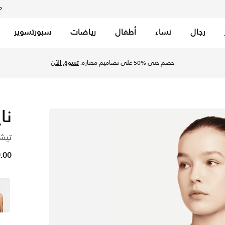
م
رجال
نساء
أطفال
رياضات
سبورتسوير
سن براون/ايرون جراي في السعودية عبر موقع نايكي اونلاين، واكتش
يل مجاني، إرجاع مجاني للمتجر، منتجات حصرية للأعضاء، وعروض خاصة لأعضائنا.
انضم إلي
نا
تيشي
99.00 