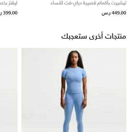
تيشيرت بأكمام قصيرة دراي-فت للنساء
ليقنز بخص
449.00 ر.س
399.00 ر.س
منتجات أخرى ستعجبك