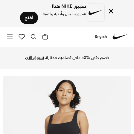
تطبيق NIKE هنا!
×
تسوق ملابس وأحذية رياضية
افتح
English
Nike
تسوق نايكي يوغا لوكس تيشيرت بصدرية للنساء - أسود/دارك سموك
خصم حتى %50 على تصاميم مختارة.
تسوق الآن