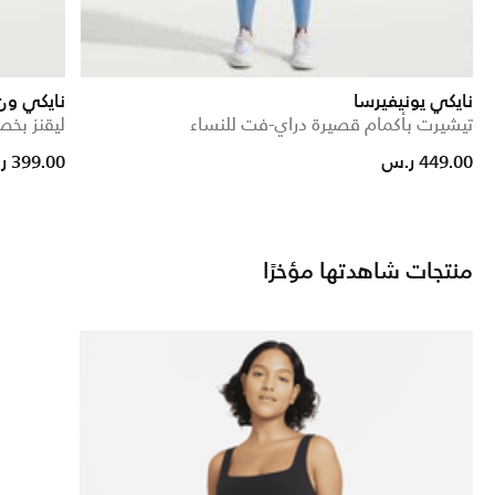
نايكي يونيفيرسا
نايكي ون
تيشيرت بأكمام قصيرة دراي-فت للنساء
ليقنز بخص
449.00 ر.س
399.00 ر.س
منتجات شاهدتها مؤخرًا