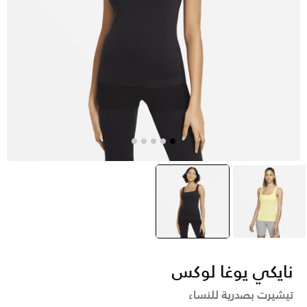
أصفر
أسود
selected
نايكي يوغا لوكس
تيشيرت بصدرية للنساء