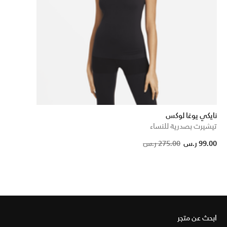
نايكي يوغا لوكس
تيشيرت بصدرية للنساء
P
99.00 ر.س
275.00 ر.س
ابحث عن متجر