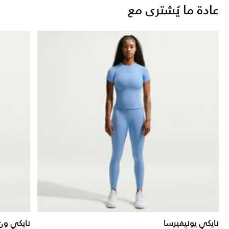
عادة ما يُشترى مع
نايكي يونيفيرسا
نايكي ون