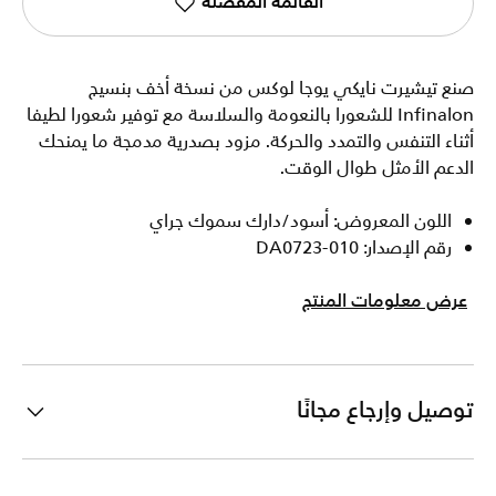
القائمة المفضلة
صنع تيشيرت نايكي يوجا لوكس من نسخة أخف بنسيج
Infinalon للشعورا بالنعومة والسلاسة مع توفير شعورا لطيفا
أثناء التنفس والتمدد والحركة. مزود بصدرية مدمجة ما يمنحك
الدعم الأمثل طوال الوقت.
اللون المعروض: أسود/دارك سموك جراي
رقم الإصدار: DA0723-010
عرض معلومات المنتج
توصيل وإرجاع مجانًا