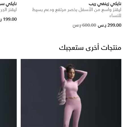
نايكي زينفي ريب
نايكي س
ليقنز واسع من الأسفل بخصر مرتفع ودعم بسيط
ليقنز الجري بخ
للنساء
199.00 ر.س
Price reduced from
to
299.00 ر.س
600.00 ر.س
منتجات أخرى ستعجبك