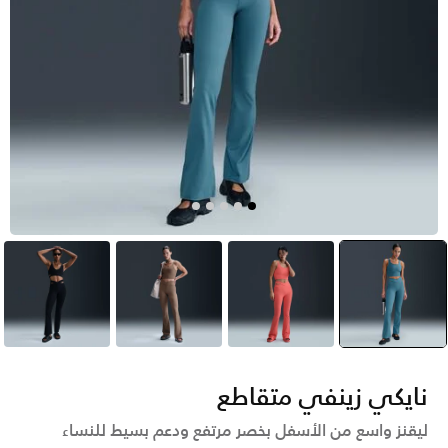
أخضر
selected
خوخي
بنى
أسود
نايكي زينفي متقاطع
ليقنز واسع من الأسفل بخصر مرتفع ودعم بسيط للنساء