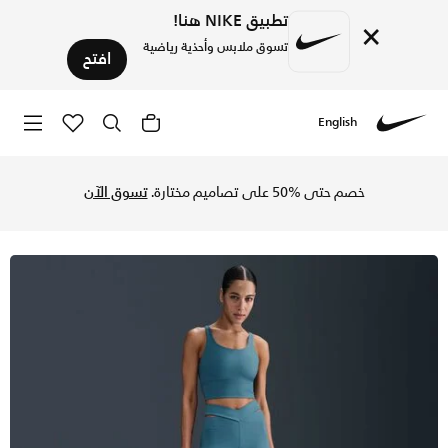
تطبيق NIKE هنا!
×
تسوق ملابس وأحذية رياضية
افتح
English
Nike
تسوق نايكي زينفي متقاطع ليقنز واسع من الأسفل بخصر مرتفع ود
خصم حتى %50 على تصاميم مختارة.
تسوق الآن