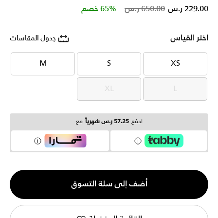
Price reduced from
to
229.00 ر.س
650.00 ر.س
65% خصم
اختر القياس
جدول المقاسات
M
S
XS
M
S
XS
XL
L
XL
L
ادفع
57.25 ر.س شهرياً
مع
الكمية
أضف إلى سلة التسوق
1