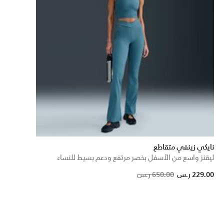
نايكي زينفي متقاطع
ليقنز واسع من الأسفل بخصر مرتفع ودعم بسيط للنساء
Price reduced from
to
229.00 ر.س
650.00 ر.س