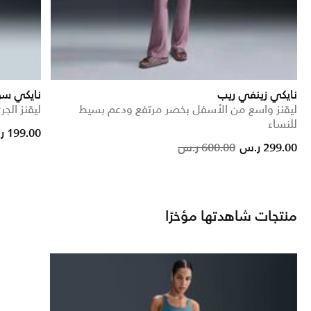
نايكي زينفي ريب
نايكي س
ليقنز واسع من الأسفل بخصر مرتفع ودعم بسيط
ليقنز الجري بخ
للنساء
199.00 ر.س
Price reduced from
to
299.00 ر.س
600.00 ر.س
منتجات شاهدتها مؤخرًا