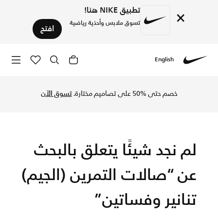
تطبيق NIKE هنا!
×
تسوق ملابس وأحذية رياضية
افتح
English
Nike
تسوق الآن تنانير وفساتين متجر نايكي الإلكتروني في السعودية. 
خصم حتى %50 على تصاميم مختارة.
تسوق الآن
لم نجد شيئًا يتعلق بالبحث
عن “صالات التمرين (الجيم)
تنانير وفساتين”