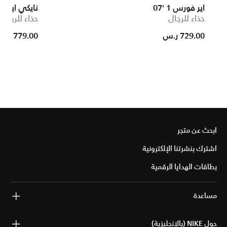
اير فورس 1 '07
نايكي اير فورس 1 
حذاء للرجال
حذاء للرجال
729.00 ر.س
779.00 ر.س
ابحث عن متجر
اشترك بنشرتنا الإلكترونية
بطاقات الهدايا الرقمية
مساعدة
حول NIKE (بالإنجليزية)